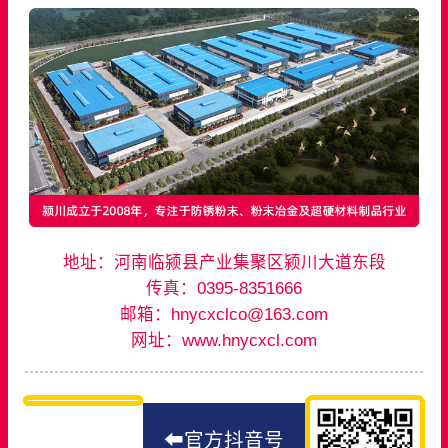
地址：河南临颍县产业集聚区颍川大道东段
传真：0395-8351666
邮箱：hnycxclco@163.com
网址：www.hnycxcl.com
⬅官方抖音号