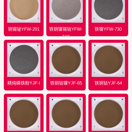
铜锡铋YFW-201
铁铜镍锡钴YFW-
铁镍YFW-730
510
精纯磷铁粉YJF-I
铁铜钴镍YJF-65
铁铜钴YJF-64