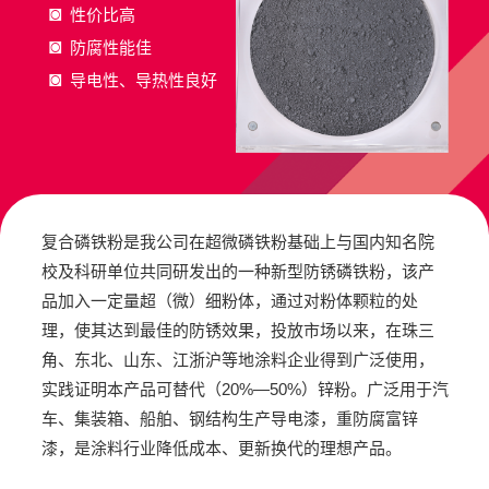
◙
性价比高
◙
防腐性能佳
◙
导电性、导热性良好
复合磷铁粉是我公司在超微磷铁粉基础上与国内知名院
校及科研单位共同研发出的⼀种新型防锈磷铁粉，该产
品加⼊⼀定量超（微）细粉体，通过对粉体颗粒的处
理，使其达到最佳的防锈效果，投放市场以来，在珠三
⻆、东北、⼭东、江浙沪等地涂料企业得到⼴泛使⽤，
实践证明本产品可替代（20%—50%）锌粉。⼴泛⽤于汽
⻋、集装箱、船舶、钢结构⽣产导电漆，重防腐富锌
漆，是涂料⾏业降低成本、更新换代的理想产品。