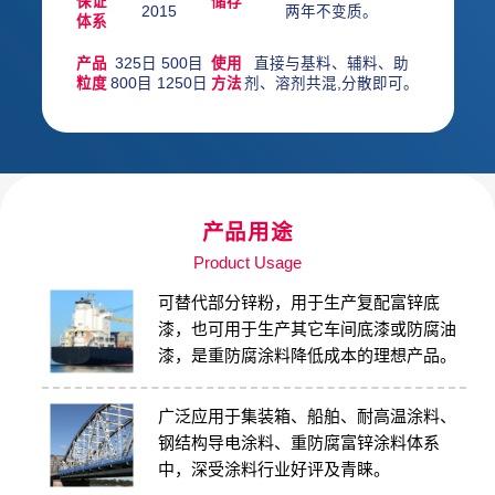
保证
储存
2015
两年不变质。
体系
产品
325日 500目
使用
直接与基料、辅料、助
粒度
800目 1250日
方法
剂、溶剂共混,分散即可。
产品用途
Product Usage
可替代部分锌粉，⽤于⽣产复配富锌底
漆，也可⽤于⽣产其它⻋间底漆或防腐油
漆，是重防腐涂料降低成本的理想产品。
⼴泛应⽤于集装箱、船舶、耐⾼温涂料、
钢结构导电涂料、重防腐富锌涂料体系
中，深受涂料⾏业好评及⻘睐。