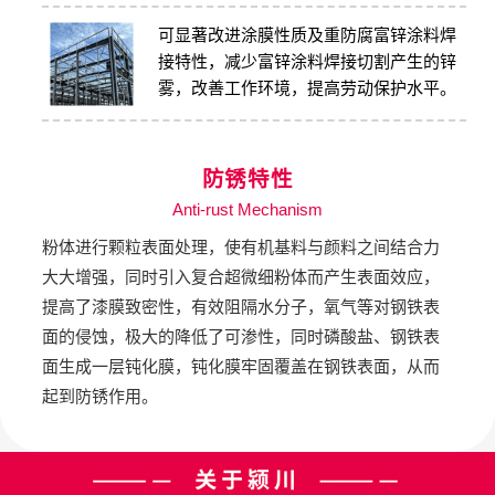
可显著改进涂膜性质及重防腐富锌涂料焊
接特性，减少富锌涂料焊接切割产生的锌
雾，改善工作环境，提高劳动保护水平。
防锈特性
Anti-rust Mechanism
粉体进⾏颗粒表⾯处理，使有机基料与颜料之间结合⼒
⼤⼤增强，同时引⼊复合超微细粉体⽽产⽣表⾯效应，
提⾼了漆膜致密性，有效阻隔⽔分⼦，氧⽓等对钢铁表
⾯的侵蚀，极⼤的降低了可渗性，同时磷酸盐、钢铁表
⾯⽣成⼀层钝化膜，钝化膜牢固覆盖在钢铁表⾯，从⽽
起到防锈作⽤。