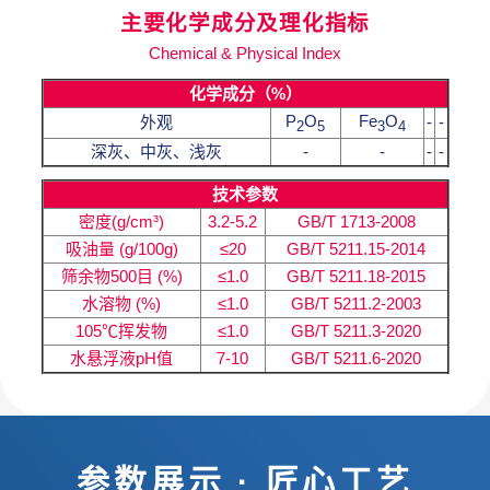
主要化学成分及理化指标
Chemical & Physical Index
化学成分（%）
P
O
Fe
O
外观
-
-
2
5
3
4
深灰、中灰、浅灰
-
-
-
-
技术参数
密度(g/cm³)
3.2-5.2
GB/T 1713-2008
吸油量 (g/100g)
≤20
GB/T 5211.15-2014
筛余物500目 (%)
≤1.0
GB/T 5211.18-2015
水溶物 (%)
≤1.0
GB/T 5211.2-2003
105℃挥发物
≤1.0
GB/T 5211.3-2020
水悬浮液pH值
7-10
GB/T 5211.6-2020
参数展示 · 匠心工艺