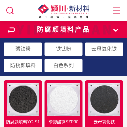
防腐颜填料产品
磷铁粉
铁钛粉
云母氧化铁
防锈颜填料
白色系列
防腐颜填料YC-S1
磷锶酸锌SZP30
云母氧化铁