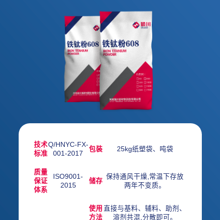
技术
Q/HNYC-FX-
包装
25kg纸塑袋、吨袋
标准
001-2017
质量
ISO9001-
保持通风干燥,常温下存放
保证
储存
2015
两年不变质。
体系
使用
直接与基料、辅料、助剂、
方法
溶剂共混,分散即可。