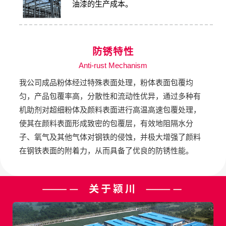
油漆的生产成本。
防锈特性
Anti-rust Mechanism
我公司成品粉体经过特殊表⾯处理，粉体表⾯包覆均
匀，产品包覆率⾼，分散性和流动性优异，通过多种有
机助剂对超细粉体及颜料表⾯进⾏⾼温⾼速包覆处理，
使其在颜料表⾯形成致密的包覆层，有效地阻隔⽔分
⼦、氧⽓及其他⽓体对钢铁的侵蚀，并极⼤增强了颜料
在钢铁表⾯的附着⼒，从⽽具备了优良的防锈性能。