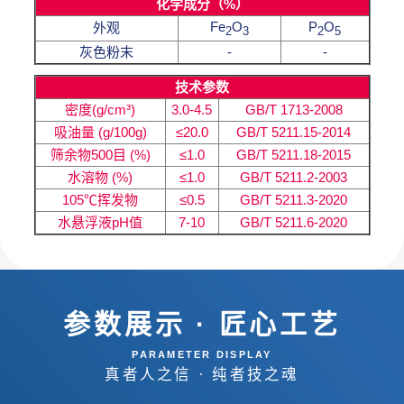
化学成分（%）
Fe
O
P
O
外观
2
3
2
5
灰色粉末
-
-
技术参数
密度(g/cm³)
3.0-4.5
GB/T 1713-2008
吸油量 (g/100g)
≤20.0
GB/T 5211.15-2014
筛余物500目 (%)
≤1.0
GB/T 5211.18-2015
水溶物 (%)
≤1.0
GB/T 5211.2-2003
105℃挥发物
≤0.5
GB/T 5211.3-2020
水悬浮液pH值
7-10
GB/T 5211.6-2020
参数展示 · 匠心工艺
PARAMETER DISPLAY
真者人之信 · 纯者技之魂