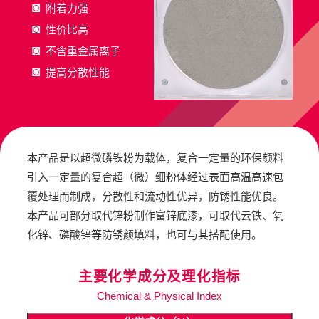
◙
附着力强
◙
性价比高
◙
不含重金属离子
◙
提高分散性能
本产品是以超微磷铁粉为载体，复合⼀定量的环保颜料
引⼊⼀定量的复合超（微）细粉体经过表⾯⾼温⾼速包
覆处理⽽制成，分散性和流动性优异，防锈性能优良。
本产品可部分取代锌粉制作富锌底漆，可取代云铁、氧
化锌、磷酸锌等防锈颜填料，也可与其搭配使⽤。
主要化学成分及理化指标
Chemical & Physical Index