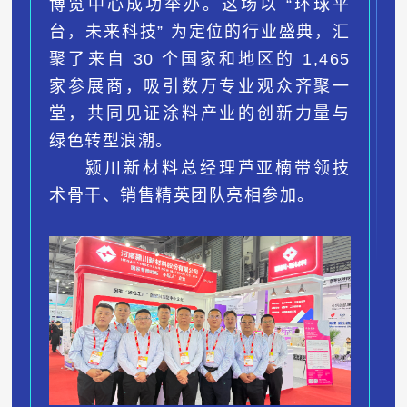
博览中心成功举办。
这场以 “环球平
台，未来科技” 为定位的行业盛典，汇
聚了来自 30 个国家和地区的 1,465
家参展商，吸引数万专业观众齐聚一
堂，共同见证涂料产业的创新力量与
绿色转型浪潮。
颍川新材料总经理芦亚楠带领技
术骨干、销售精英团队亮相参加。