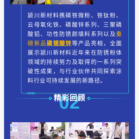
颍川新材料携磷铁微粉、铁钛粉、
云母氧化铁、磷酸锌系列、三聚磷
酸铝、功性防锈颜填料系列以及
重
磅新品
磷锶酸锌
等产品亮相，全面
展示颍川新材料近年来在防锈粉体
领域的持续努力及取得的一系列突
破性成果，与行业伙伴共同探索涂
料行业可持续发展的新路径
。
0
2
精彩回顾