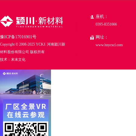
座机：
0395-8351666
豫ICP备17016901号
网址：
Copyright © 2008-2025 YCKJ. 河南颍川新
www.hnycxcl.com
材料股份有限公司 版权所有
技术：末未文化