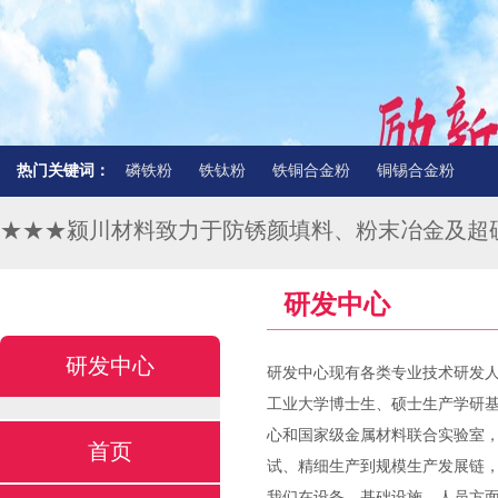
热门关键词：
磷铁粉
铁钛粉
铁铜合金粉
铜锡合金粉
★★★颍川材料致力于防锈颜填料、粉末冶金及超
研发中心
研发中心
研发中心现有各类专业技术研发人
工业大学博士生、硕士生产学研
心和国家级金属材料联合实验室
首页
试、精细生产到规模生产发展链，
我们在设备、基础设施、人员方