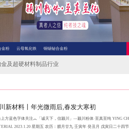
合金粉
云母氧化铁
铜锡铋合金粉
冶金及超硬材料制品行业
川新材料丨年光微雨后,春发大寒初
上方蓝色字体关注︽「诚天下，信颍川」—颍川粉体·至真至纯 YING CHU
TERIAL 2023.1.20 星期五 农历：腊月廿九 壬寅年 癸丑月 戊寅日二