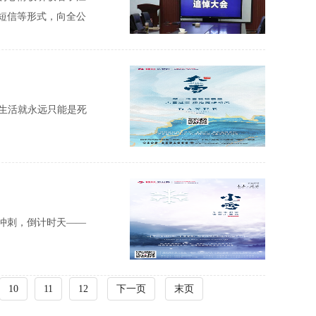
、短信等形式，向全公
员工按时观看。员工
岩生活就永远只能是死
底冲刺，倒计时天——
10
11
12
下一页
末页