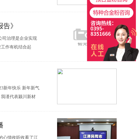
公历1月20日前后，
报告》
的公司治理是企业实现
营工作有机结合起
业制度，完善法人治
32023新年快乐 新年新气
，我谨代表颍川新材
们致以诚挚的问候和
播
痛的心情收听收看了江