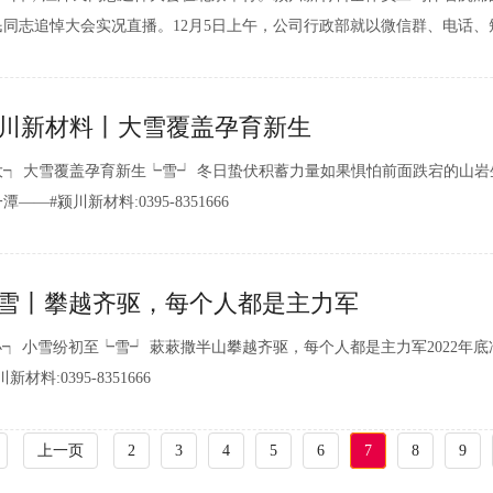
民同志追悼大会实况直播。12月5日上午，公司行政部就以微信群、电话
发出《关于收听收看江泽民同志追悼大会现场直播的通知》，号召全公司
怀着悲痛的心情，缅怀了江泽民同志的丰功伟绩，表达对江泽民同...
川新材料丨大雪覆盖孕育新生
大┑ 大雪覆盖孕育新生┕雪┙ 冬日蛰伏积蓄力量如果惧怕前面跌宕的山
潭——#颍川新材料:0395-8351666
雪丨攀越齐驱，每个人都是主力军
┑ 小雪纷初至┕雪┙ 蔌蔌撒半山攀越齐驱，每个人都是主力军2022年
新材料:0395-8351666
上一页
2
3
4
5
6
7
8
9