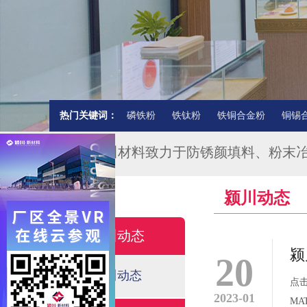
热门关键词：
磷铁粉
铁钛粉
铁铜合金粉
铜锡
★★★颍川材料致力于防锈颜填料、粉末
颍川动态
颍川动态
颍
20
颍川动态
点击
2023-01
MA