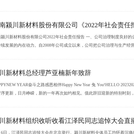
始，过了大寒又是一年。大寒，是全年二十四节气中的最后一个节气，每年
到达黄经300时...
南颍川新材料股份有限公司《2022年社会责任
南颍川新材料股份有限公司2022年社会责任报告 一、公司治理制度良好
持续发展的内在动力。自2008年公司成立以来，公司把公司治理与生产经
。严格按照《公司法》和国家相关法律、法规、规章的要求，建立现代企
结构，规范公司运作。建立起以《公司章程》为基础，以股东大会...
川新材料总经理芦亚楠新年致辞
PPYNEW YEAR奋斗之路感恩相伴Happy New Year 兔 You!HELLO 202
岁序更新，日月峥嵘，新的一年再次如约相见。值此辞旧迎新的特别时刻
有限公司向所有的颍川家人以及长期以来关心颍川事业发展的伙伴和朋友
的感谢！祝大家在新...
川新材料组织收听收看江泽民同志追悼大会直
2月6日，江泽民同志追悼大会在北京举行。颍川新材料全体员工均怀着沉