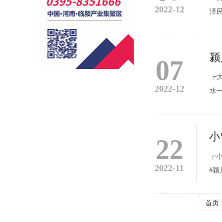
2022-12
泽
司
们
颍
07
┍
2022-12
水一
小
22
┍小
2022-11
#颍川
首页