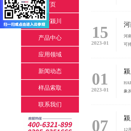
首页
复
太阳
关于颍川
河
15
河
产品中心
2023-01
可
来
应用领域
理
颍
新闻动态
01
HA
样品索取
2023-01
象
料
联系我们
衷心
颍
07
1