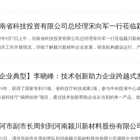
领军人物3名，硕士以上学历研发人员16人。主要围绕高附加金属粉末、
域，打造从源头创新——中试转化——规模化生产的产学研一...
南省科技投资有限公司总经理宋向军一行莅临
022年9月7日上午，河南省科技投资有限公司总经理宋向军一行莅临颍川新
相关工作开展情况，详细了解颍川新材料企业发展，研发机构建设运行，
等情况。临颍县委副书记温元哲、河南颍川新材料股份有限公司总经理芦
司文化展厅，总经理芦亚楠介绍了企业生产经营、技术创新、人才培...
企业典型】李晓峰：技术创新助力企业跨越式
作6年，获得了国家专利15项、省科技厅科技成果2项，参与中科院省中心
南省科技厅“揭榜挂帅”项目，通过技术创新帮助企业从当初的单一产品，发
在某些细分领域做到了国内领先。2021年，帮助企业实现销售收入1.1亿元
。他就是通过技术创新助力企业跨越式发展的河南颍川...
河市副市长周剑到河南颍川新材料股份有限公
月21日，漯河市副市长周剑带队到河南颍川新材料股份有限公司调研企业