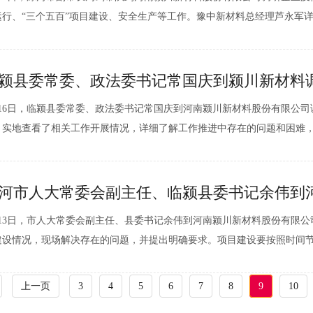
运行、“三个五百”项目建设、安全生产等工作。豫中新材料总经理芦永军
进度、企业生产运行等情况，周剑了解相关情况后，对有关问题现场交办
单位和临颍县要进一步创优环境，助力企业加快项目建设进度；要...
颍县委常委、政法委书记常国庆到颍川新材料
”创建工作
月16日，临颍县委常委、政法委书记常国庆到河南颍川新材料股份有限公司
。实地查看了相关工作开展情况，详细了解工作推进中存在的问题和困难
要求。县委政法委副书记胡国涛、县应急管理局局长刘校干、县企业家协
常国庆强调，一是要稳步推进企业“三零”创建工作。“三零”创建...
河市人大常委会副主任、临颍县委书记余伟到
股份有限公司调研
月13日，市人大常委会副主任、县委书记余伟到河南颍川新材料股份有限
建设情况，现场解决存在的问题，并提出明确要求。项目建设要按照时间
机，倒排工期加快推进。相关单位要增强责任意识，履行自身职责，主动
合，共同推动项目建设尽早见到实效。县领导吴祥杰、王银广、李红伟...
上一页
3
4
5
6
7
8
9
10