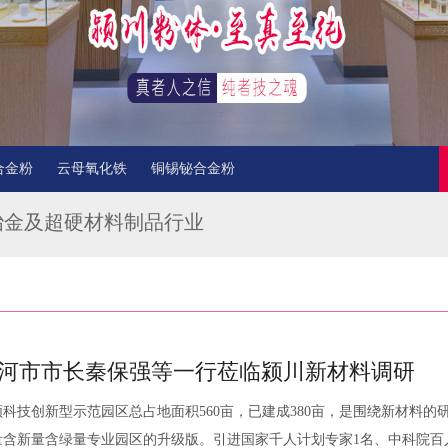
合金粉
云母氧化铁
铜锡铋合金粉
冶金及超硬材料制品行业
河市市长秦保强等一行莅临颍川新材料调研
颍科技创新型示范园区总占地面积560亩，已建成380亩，是围绕新材料的
量含新量含绿量专业园区的升级版。引进国家千人计划专家1名、中科院百