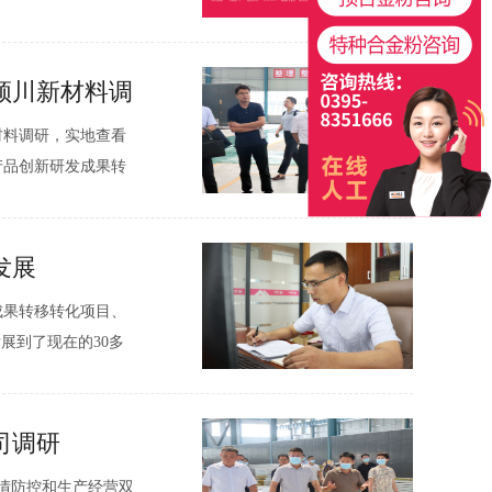
铸造合金新材料等细分
颍川新材料调
材料调研，实地查看
产品创新研发成果转
亚楠等陪同调研。在
发展
成果转移转化项目、
展到了现在的30多
，上缴税收610万
司调研
疫情防控和生产经营双