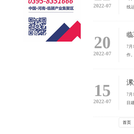
2022-07
线
工
关
临
20
零
7
2022-07
作
确
研。
漯
15
料
7
2022-07
目
时
配
首页