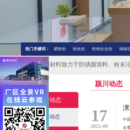
热门关键词：
磷铁粉
铁钛粉
铁铜合金粉
铜锡
★★★颍川材料致力于防锈颜填料、粉末
颍川动态
颍川动态
漯
17
颍川动态
中
2022-09
金