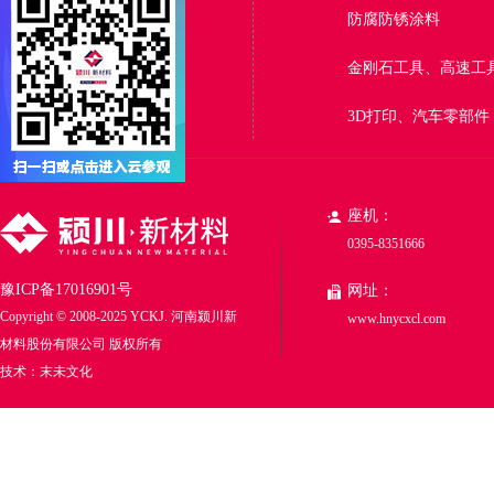
磷铁粉
铁钛粉
防腐防锈涂料
云母氧化铁
铁铜预合金
金刚石工具、高速工
铜锡预合金
定制合金粉
3D打印、汽车零部件
座机：
0395-8351666
豫ICP备17016901号
网址：
Copyright © 2008-2025 YCKJ. 河南颍川新
www.hnycxcl.com
材料股份有限公司 版权所有
技术：末未文化