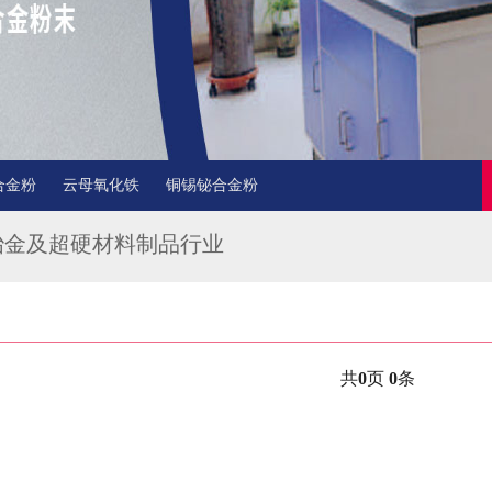
合金粉
云母氧化铁
铜锡铋合金粉
冶金及超硬材料制品行业
共
0
页
0
条