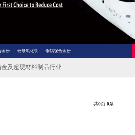
合金粉
云母氧化铁
铜锡铋合金粉
冶金及超硬材料制品行业
共
0
页
0
条